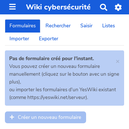
Wiki cybersécurité
R
e
c
Formulaires
Rechercher
Saisir
Listes
h
e
Importer
Exporter
r
c
h
Pas de formulaire créé pour l'instant.
×
e
Vous pouvez créer un nouveau formulaire
r
manuellement (cliquez sur le bouton avec un signe
plus),
ou importer les formulaires d'un YesWiki existant
(comme https://yeswiki.net/serveur).
Créer un nouveau formulaire